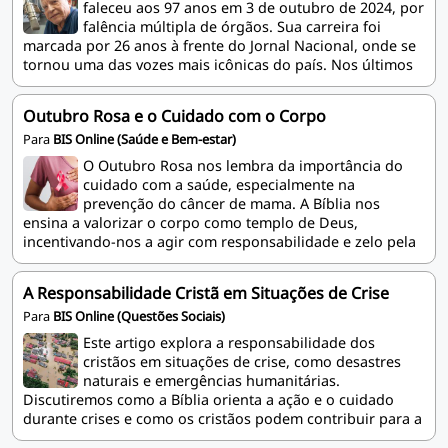
faleceu aos 97 anos em 3 de outubro de 2024, por
falência múltipla de órgãos. Sua carreira foi
marcada por 26 anos à frente do Jornal Nacional, onde se
tornou uma das vozes mais icônicas do país. Nos últimos
anos, Cid se dedicou à fé, era simpatizante da Igreja
Adventista do Sétimo Dia e gravou inúmeros áudios da
Outubro Rosa e o Cuidado com o Corpo
Bíblia, deixando um legado de espiritualidade e
Para
BIS Online (Saúde e Bem-estar)
comunicação.
O Outubro Rosa nos lembra da importância do
cuidado com a saúde, especialmente na
prevenção do câncer de mama. A Bíblia nos
ensina a valorizar o corpo como templo de Deus,
incentivando-nos a agir com responsabilidade e zelo pela
vida que nos foi dada. Esse período é uma oportunidade
para refletir sobre o autocuidado e a harmonia entre
A Responsabilidade Cristã em Situações de Crise
corpo e espírito, conforme orientado nas Escrituras.
Para
BIS Online (Questões Sociais)
Este artigo explora a responsabilidade dos
cristãos em situações de crise, como desastres
naturais e emergências humanitárias.
Discutiremos como a Bíblia orienta a ação e o cuidado
durante crises e como os cristãos podem contribuir para a
ajuda e a recuperação.